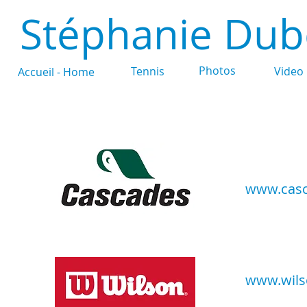
Stéphanie Dub
Photos
Tennis
Video
Accueil - Home
www.cas
www.wil